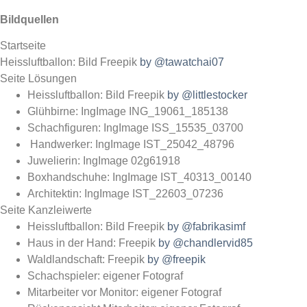
Bildquellen
Startseite
Heissluftballon: Bild Freepik
by @tawatchai07
Seite Lösungen
Heissluftballon: Bild Freepik
by @littlestocker
Glühbirne: IngImage ING_19061_185138
Schachfiguren: IngImage ISS_15535_03700
Handwerker: IngImage IST_25042_48796
Juwelierin: IngImage 02g61918
Boxhandschuhe: IngImage IST_40313_00140
Architektin: IngImage IST_22603_07236
Seite Kanzleiwerte
Heissluftballon: Bild Freepik
by @fabrikasimf
Haus in der Hand: Freepik
by @chandlervid85
Waldlandschaft: Freepik
by @freepik
Schachspieler: eigener Fotograf
Mitarbeiter vor Monitor: eigener Fotograf